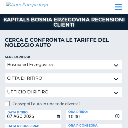
AUTO
NOLEGGIO
NOLEGGIO
NOLEGGIO
PARTNER
AIUTO
EUROPE
AUTO
AUTO
CAMPER
KAPITALS BOSNIA ERZEGOVINA RECENSIONI
NOLEGGIO
CLIENTI
CAMPER
PARTNER
CERCA E CONFRONTA LE TARIFFE DEL
NE
NOLEGGIO AUTO
AIUTO
IL
SEDE DI RITIRO:
MIO
Consegni
ACCOUNT
l'auto
in
GESTISCI
una
PRENOTAZIONE
sede
SVIZZERA
diversa?
LINGUA
Consegni l'auto in una sede diversa?
SEDE
ORA RITIRO:
DI
DATA RITIRO:
10:00
RICONSEGNA:
ORA RICONSEGNA:
DATA RICONSEGNA: