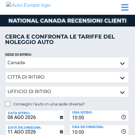
AUTO
NOLEGGIO
NOLEGGIO
NOLEGGIO
PARTNER
AIUTO
EUROPE
AUTO
AUTO
CAMPER
NATIONAL CANADA RECENSIONI CLIENTI
NOLEGGIO
CAMPER
CERCA E CONFRONTA LE TARIFFE DEL
PARTNER
NOLEGGIO AUTO
NE
AIUTO
SEDE DI RITIRO:
IL
Consegni
MIO
l'auto
ACCOUNT
in
GESTISCI
una
PRENOTAZIONE
sede
diversa?
SVIZZERA
Consegni l'auto in una sede diversa?
LINGUA
SEDE
ORA RITIRO:
DI
DATA RITIRO:
10:00
RICONSEGNA:
ORA RICONSEGNA:
DATA RICONSEGNA:
10:00