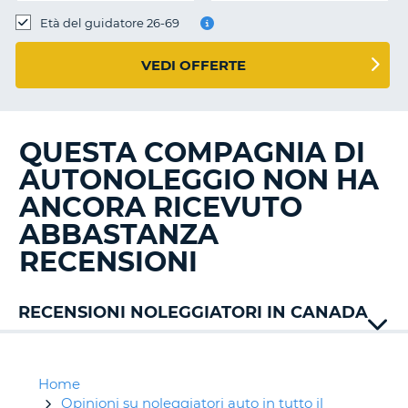
Età del guidatore 26-69
VEDI OFFERTE
QUESTA COMPAGNIA DI
AUTONOLEGGIO NON HA
ANCORA RICEVUTO
ABBASTANZA
RECENSIONI
RECENSIONI NOLEGGIATORI IN CANADA
Alamo
Avis
Budget
Home
Discount
Opinioni su noleggiatori auto in tutto il
T