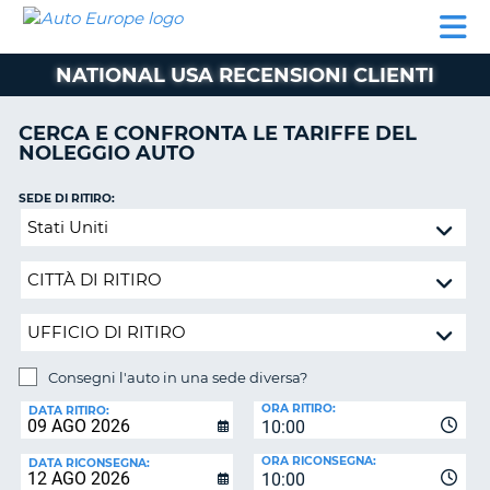
AUTO
NOLEGGIO
NOLEGGIO
NOLEGGIO
PARTNER
AIUTO
EUROPE
AUTO
AUTO
CAMPER
NATIONAL USA RECENSIONI CLIENTI
NOLEGGIO
CAMPER
CERCA E CONFRONTA LE TARIFFE DEL
PARTNER
NOLEGGIO AUTO
NE
AIUTO
SEDE DI RITIRO:
IL
Consegni
MIO
l'auto
ACCOUNT
in
GESTISCI
una
PRENOTAZIONE
sede
diversa?
SVIZZERA
Consegni l'auto in una sede diversa?
LINGUA
SEDE
ORA RITIRO:
DI
DATA RITIRO:
10:00
RICONSEGNA:
ORA RICONSEGNA:
DATA RICONSEGNA:
10:00