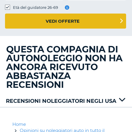
Età del guidatore 26-69
VEDI OFFERTE
QUESTA COMPAGNIA DI
AUTONOLEGGIO NON HA
ANCORA RICEVUTO
ABBASTANZA
RECENSIONI
RECENSIONI NOLEGGIATORI NEGLI USA
Alamo
Avis
Budget
Home
Dollar
Opinioni su noleggiatori auto in tutto il
T