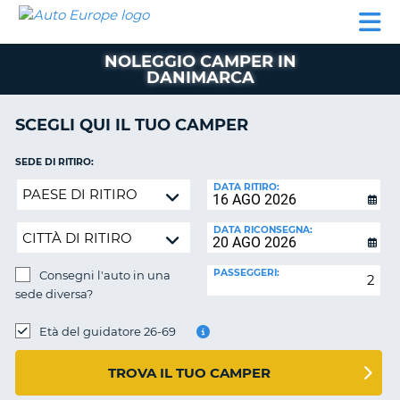
AUTO
NOLEGGIO
NOLEGGIO
NOLEGGIO
PARTNER
AIUTO
EUROPE
AUTO
AUTO
CAMPER
NOLEGGIO CAMPER IN
NOLEGGIO
DANIMARCA
CAMPER
PARTNER
SCEGLI QUI IL TUO CAMPER
NE
AIUTO
SEDE DI RITIRO:
IL
Consegni
DATA RITIRO:
MIO
l'auto
ACCOUNT
in
DATA RICONSEGNA:
GESTISCI
una
PRENOTAZIONE
sede
PASSEGGERI:
Consegni l'auto in una
diversa?
SVIZZERA
sede diversa?
SEDE
LINGUA
DI
Età del guidatore 26-69
RICONSEGNA:
TROVA IL TUO CAMPER