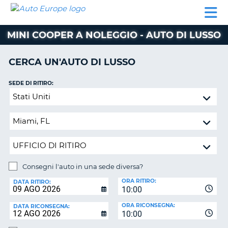
AUTO
NOLEGGIO
NOLEGGIO
NOLEGGIO
PARTNER
AIUTO
EUROPE
AUTO
AUTO
CAMPER
MINI COOPER A NOLEGGIO - AUTO DI LUSSO
NOLEGGIO
CAMPER
CERCA UN'AUTO DI LUSSO
PARTNER
NE
AIUTO
SEDE DI RITIRO:
Consegni
IL
l'auto
MIO
in
ACCOUNT
una
GESTISCI
sede
PRENOTAZIONE
diversa?
SVIZZERA
Consegni l'auto in una sede diversa?
SEDE
ORA RITIRO:
DI
LINGUA
DATA RITIRO:
10:00
RICONSEGNA:
ORA RICONSEGNA:
DATA RICONSEGNA:
10:00