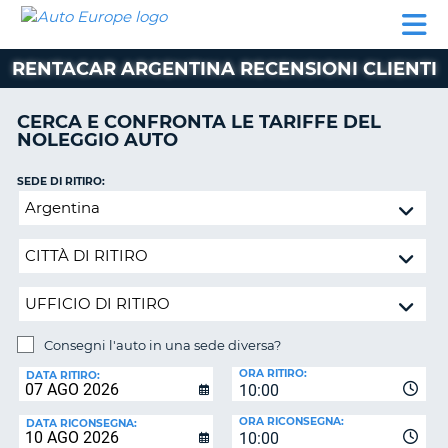
AUTO
NOLEGGIO
NOLEGGIO
NOLEGGIO
PARTNER
AIUTO
EUROPE
AUTO
AUTO
CAMPER
RENTACAR ARGENTINA RECENSIONI CLIENTI
NOLEGGIO
CAMPER
CERCA E CONFRONTA LE TARIFFE DEL
PARTNER
NOLEGGIO AUTO
NE
AIUTO
SEDE DI RITIRO:
IL
Consegni
MIO
l'auto
ACCOUNT
in
GESTISCI
una
PRENOTAZIONE
sede
diversa?
SVIZZERA
Consegni l'auto in una sede diversa?
LINGUA
SEDE
ORA RITIRO:
DI
DATA RITIRO:
10:00
RICONSEGNA:
ORA RICONSEGNA:
DATA RICONSEGNA:
10:00