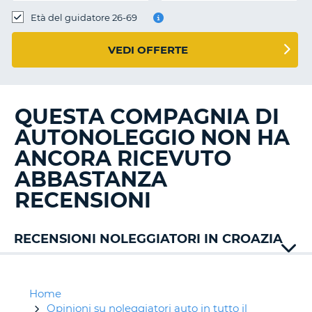
Età del guidatore 26-69
VEDI OFFERTE
QUESTA COMPAGNIA DI
AUTONOLEGGIO NON HA
ANCORA RICEVUTO
ABBASTANZA
RECENSIONI
RECENSIONI NOLEGGIATORI IN CROAZIA
ABC
Rent
Active
Home
Air
Opinioni su noleggiatori auto in tutto il
T