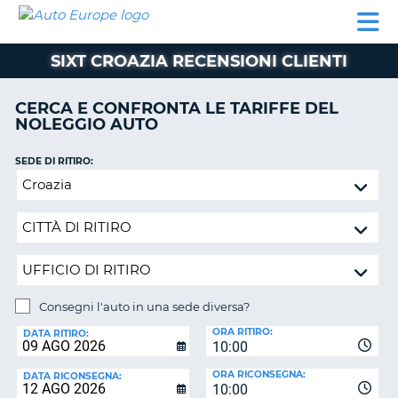
AUTO
NOLEGGIO
NOLEGGIO
NOLEGGIO
PARTNER
AIUTO
EUROPE
AUTO
AUTO
CAMPER
SIXT CROAZIA RECENSIONI CLIENTI
NOLEGGIO
CAMPER
CERCA E CONFRONTA LE TARIFFE DEL
PARTNER
NOLEGGIO AUTO
NE
AIUTO
SEDE DI RITIRO:
IL
Consegni
MIO
l'auto
ACCOUNT
in
GESTISCI
una
PRENOTAZIONE
sede
diversa?
SVIZZERA
Consegni l'auto in una sede diversa?
LINGUA
SEDE
ORA RITIRO:
DI
DATA RITIRO:
10:00
RICONSEGNA:
ORA RICONSEGNA:
DATA RICONSEGNA:
10:00