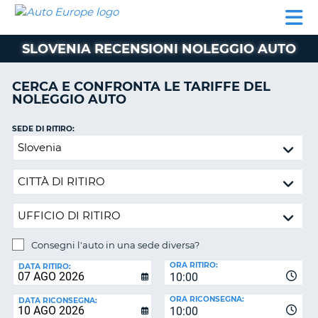
AUTO
NOLEGGIO
NOLEGGIO
NOLEGGIO
PARTNER
AIUTO
EUROPE
AUTO
AUTO
CAMPER
SLOVENIA RECENSIONI NOLEGGIO AUTO
NOLEGGIO
CAMPER
CERCA E CONFRONTA LE TARIFFE DEL
PARTNER
NOLEGGIO AUTO
NE
AIUTO
SEDE DI RITIRO:
IL
Consegni
MIO
l'auto
ACCOUNT
in
GESTISCI
una
PRENOTAZIONE
sede
diversa?
SVIZZERA
Consegni l'auto in una sede diversa?
LINGUA
SEDE
ORA RITIRO:
DI
DATA RITIRO:
10:00
RICONSEGNA:
ORA RICONSEGNA:
DATA RICONSEGNA:
10:00