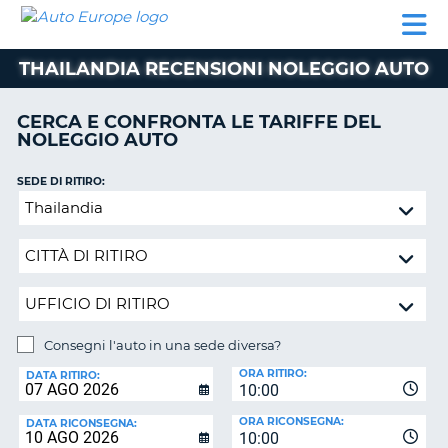
AUTO
NOLEGGIO
NOLEGGIO
NOLEGGIO
PARTNER
AIUTO
EUROPE
AUTO
AUTO
CAMPER
THAILANDIA RECENSIONI NOLEGGIO AUTO
NOLEGGIO
CAMPER
CERCA E CONFRONTA LE TARIFFE DEL
PARTNER
NOLEGGIO AUTO
NE
AIUTO
SEDE DI RITIRO:
IL
Consegni
MIO
l'auto
ACCOUNT
in
GESTISCI
una
PRENOTAZIONE
sede
diversa?
SVIZZERA
Consegni l'auto in una sede diversa?
LINGUA
SEDE
ORA RITIRO:
DI
DATA RITIRO:
10:00
RICONSEGNA:
ORA RICONSEGNA:
DATA RICONSEGNA:
10:00