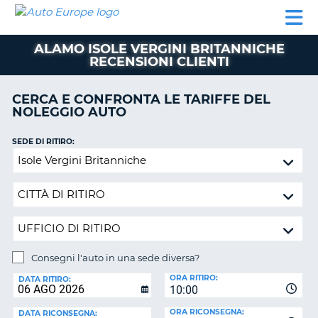
AUTO
NOLEGGIO
NOLEGGIO
NOLEGGIO
PARTNER
AIUTO
EUROPE
AUTO
AUTO
CAMPER
ALAMO ISOLE VERGINI BRITANNICHE
NOLEGGIO
RECENSIONI CLIENTI
CAMPER
PARTNER
CERCA E CONFRONTA LE TARIFFE DEL
NE
NOLEGGIO AUTO
AIUTO
IL
SEDE DI RITIRO:
MIO
Consegni
ACCOUNT
l'auto
in
GESTISCI
una
PRENOTAZIONE
sede
SVIZZERA
diversa?
LINGUA
Consegni l'auto in una sede diversa?
SEDE
ORA RITIRO:
DI
DATA RITIRO:
10:00
RICONSEGNA:
ORA RICONSEGNA:
DATA RICONSEGNA: