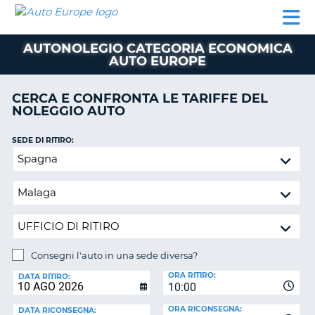
AUTO
NOLEGGIO
NOLEGGIO
NOLEGGIO
PARTNER
AIUTO
EUROPE
AUTO
AUTO
CAMPER
AUTONOLEGIO CATEGORIA ECONOMICA
NOLEGGIO
AUTO EUROPE
CAMPER
PARTNER
CERCA E CONFRONTA LE TARIFFE DEL
NE
NOLEGGIO AUTO
AIUTO
IL
SEDE DI RITIRO:
MIO
Consegni
ACCOUNT
l'auto
in
GESTISCI
una
PRENOTAZIONE
sede
SVIZZERA
diversa?
LINGUA
Consegni l'auto in una sede diversa?
SEDE
ORA RITIRO:
DI
DATA RITIRO:
10:00
RICONSEGNA:
ORA RICONSEGNA:
DATA RICONSEGNA: