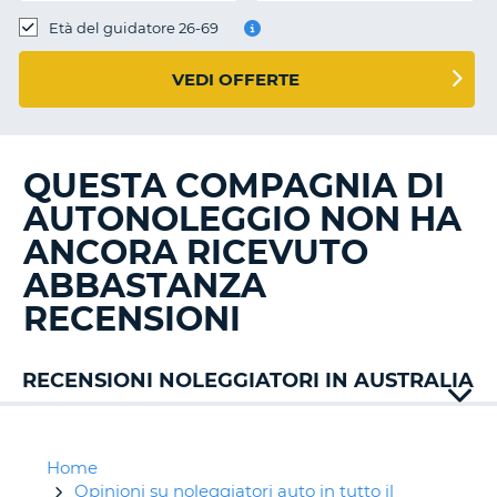
Età del guidatore 26-69
VEDI OFFERTE
QUESTA COMPAGNIA DI
AUTONOLEGGIO NON HA
ANCORA RICEVUTO
ABBASTANZA
RECENSIONI
RECENSIONI NOLEGGIATORI IN AUSTRALIA
Alamo
East
Coast
Home
Europcar
Opinioni su noleggiatori auto in tutto il
T