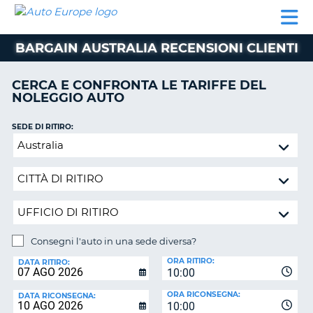
AUTO
NOLEGGIO
NOLEGGIO
NOLEGGIO
PARTNER
AIUTO
EUROPE
AUTO
AUTO
CAMPER
BARGAIN AUSTRALIA RECENSIONI CLIENTI
NOLEGGIO
CAMPER
CERCA E CONFRONTA LE TARIFFE DEL
PARTNER
NOLEGGIO AUTO
NE
AIUTO
SEDE DI RITIRO:
IL
Consegni
MIO
l'auto
ACCOUNT
in
GESTISCI
una
PRENOTAZIONE
sede
diversa?
SVIZZERA
Consegni l'auto in una sede diversa?
LINGUA
SEDE
ORA RITIRO:
DI
DATA RITIRO:
10:00
RICONSEGNA:
ORA RICONSEGNA:
DATA RICONSEGNA:
10:00