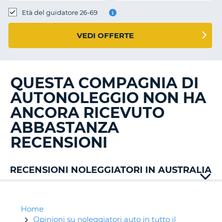
Età del guidatore 26-69
VEDI OFFERTE
QUESTA COMPAGNIA DI
AUTONOLEGGIO NON HA
ANCORA RICEVUTO
ABBASTANZA
RECENSIONI
RECENSIONI NOLEGGIATORI IN AUSTRALIA
Alamo
Bargain
East
Home
Coast
Opinioni su noleggiatori auto in tutto il
T