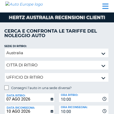
AUTO
NOLEGGIO
NOLEGGIO
NOLEGGIO
PARTNER
AIUTO
EUROPE
AUTO
AUTO
CAMPER
HERTZ AUSTRALIA RECENSIONI CLIENTI
NOLEGGIO
CAMPER
CERCA E CONFRONTA LE TARIFFE DEL
PARTNER
NOLEGGIO AUTO
NE
AIUTO
SEDE DI RITIRO:
IL
Consegni
MIO
l'auto
ACCOUNT
in
GESTISCI
una
PRENOTAZIONE
sede
diversa?
SVIZZERA
Consegni l'auto in una sede diversa?
LINGUA
SEDE
ORA RITIRO:
DI
DATA RITIRO:
10:00
RICONSEGNA:
ORA RICONSEGNA:
DATA RICONSEGNA:
10:00