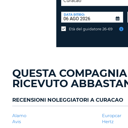
SEDE
DI
DATA RITIRO:
Consegni
RICONSEGNA:
l'auto
Età del guidatore 26-69
in
una
sede
diversa?
QUESTA COMPAGNIA
RICEVUTO ABBASTAN
RECENSIONI NOLEGGIATORI A CURACAO
Alamo
Europcar
Avis
Hertz