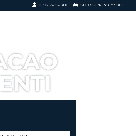
IL MIO ACCOUNT
GESTISCI PRENOTAZIONE
SCI LA
OTAZIONE
IRIZZO EMAIL
IL
ACAO
D
I VOUCHER
ENTI
ENOTAZIONE
ICATO LA TUA PASSWORD?
NOTAZIONI PIÙ VELOCI
A UN ACCOUNT