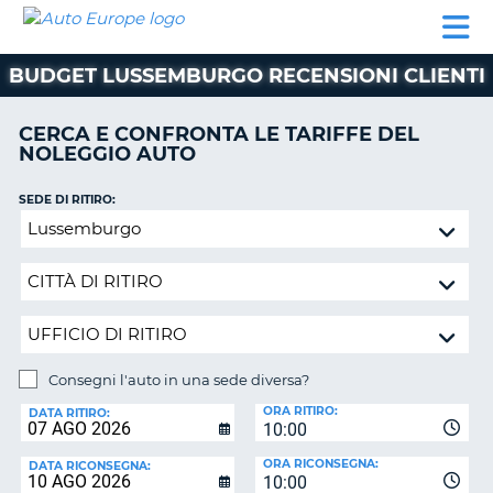
AUTO
NOLEGGIO
NOLEGGIO
NOLEGGIO
PARTNER
AIUTO
EUROPE
AUTO
AUTO
CAMPER
BUDGET LUSSEMBURGO RECENSIONI CLIENTI
NOLEGGIO
CAMPER
CERCA E CONFRONTA LE TARIFFE DEL
PARTNER
NOLEGGIO AUTO
NE
AIUTO
SEDE DI RITIRO:
IL
Consegni
MIO
l'auto
ACCOUNT
in
GESTISCI
una
PRENOTAZIONE
sede
diversa?
SVIZZERA
Consegni l'auto in una sede diversa?
LINGUA
SEDE
ORA RITIRO:
DI
DATA RITIRO:
10:00
RICONSEGNA:
ORA RICONSEGNA:
DATA RICONSEGNA:
10:00