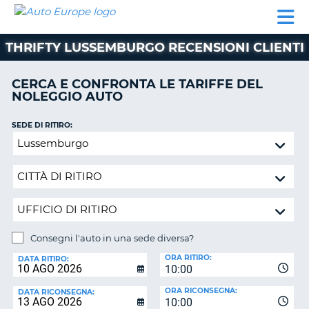
AUTO
NOLEGGIO
NOLEGGIO
NOLEGGIO
PARTNER
AIUTO
EUROPE
AUTO
AUTO
CAMPER
THRIFTY LUSSEMBURGO RECENSIONI CLIENTI
NOLEGGIO
CAMPER
CERCA E CONFRONTA LE TARIFFE DEL
PARTNER
NOLEGGIO AUTO
NE
AIUTO
SEDE DI RITIRO:
IL
Consegni
MIO
l'auto
ACCOUNT
in
GESTISCI
una
PRENOTAZIONE
sede
diversa?
SVIZZERA
Consegni l'auto in una sede diversa?
LINGUA
SEDE
ORA RITIRO:
DI
DATA RITIRO:
10:00
RICONSEGNA:
ORA RICONSEGNA:
DATA RICONSEGNA:
10:00