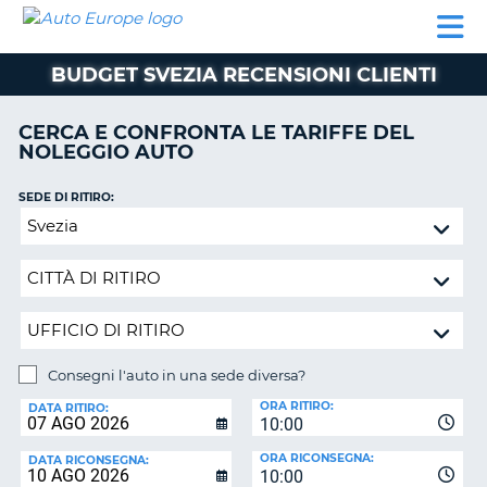
AUTO
NOLEGGIO
NOLEGGIO
NOLEGGIO
PARTNER
AIUTO
EUROPE
AUTO
AUTO
CAMPER
BUDGET SVEZIA RECENSIONI CLIENTI
NOLEGGIO
CAMPER
CERCA E CONFRONTA LE TARIFFE DEL
PARTNER
NOLEGGIO AUTO
NE
AIUTO
SEDE DI RITIRO:
IL
Consegni
MIO
l'auto
ACCOUNT
in
GESTISCI
una
PRENOTAZIONE
sede
diversa?
SVIZZERA
Consegni l'auto in una sede diversa?
LINGUA
SEDE
ORA RITIRO:
DI
DATA RITIRO:
10:00
RICONSEGNA:
ORA RICONSEGNA:
DATA RICONSEGNA:
10:00