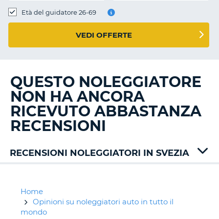
Età del guidatore 26-69
VEDI OFFERTE
QUESTO NOLEGGIATORE
NON HA ANCORA
RICEVUTO ABBASTANZA
RECENSIONI
RECENSIONI NOLEGGIATORI IN SVEZIA
Alamo
Avis
Europcar
Home
Hertz
Opinioni su noleggiatori auto in tutto il
Keddy
mondo
T