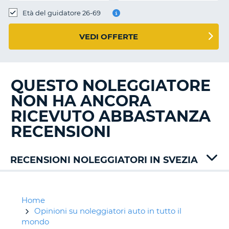
Età del guidatore 26-69
VEDI OFFERTE
QUESTO NOLEGGIATORE
NON HA ANCORA
RICEVUTO ABBASTANZA
RECENSIONI
RECENSIONI NOLEGGIATORI IN SVEZIA
Alamo
Avis
Budget
Home
Europcar
Opinioni su noleggiatori auto in tutto il
Keddy
mondo
T