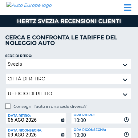
AUTO
NOLEGGIO
NOLEGGIO
NOLEGGIO
PARTNER
AIUTO
EUROPE
AUTO
AUTO
CAMPER
HERTZ SVEZIA RECENSIONI CLIENTI
NOLEGGIO
CAMPER
CERCA E CONFRONTA LE TARIFFE DEL
PARTNER
NOLEGGIO AUTO
NE
AIUTO
SEDE DI RITIRO:
IL
Consegni
MIO
l'auto
ACCOUNT
in
GESTISCI
una
PRENOTAZIONE
sede
diversa?
SVIZZERA
Consegni l'auto in una sede diversa?
LINGUA
SEDE
ORA RITIRO:
DI
DATA RITIRO:
10:00
RICONSEGNA:
ORA RICONSEGNA:
DATA RICONSEGNA:
10:00