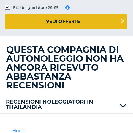
Età del guidatore 26-69
VEDI OFFERTE
QUESTA COMPAGNIA DI
AUTONOLEGGIO NON HA
ANCORA RICEVUTO
ABBASTANZA
RECENSIONI
RECENSIONI NOLEGGIATORI IN
THAILANDIA
Chic
Europcar
Sixt
Home
T