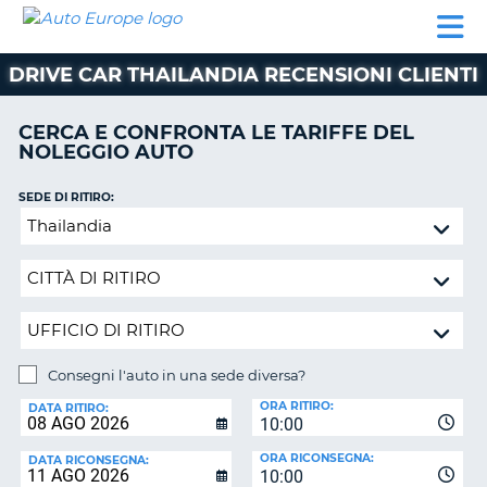
AUTO
NOLEGGIO
NOLEGGIO
NOLEGGIO
PARTNER
AIUTO
EUROPE
AUTO
AUTO
CAMPER
DRIVE CAR THAILANDIA RECENSIONI CLIENTI
NOLEGGIO
CAMPER
CERCA E CONFRONTA LE TARIFFE DEL
PARTNER
NOLEGGIO AUTO
NE
AIUTO
SEDE DI RITIRO:
IL
Consegni
MIO
l'auto
ACCOUNT
in
GESTISCI
una
PRENOTAZIONE
sede
diversa?
SVIZZERA
Consegni l'auto in una sede diversa?
LINGUA
SEDE
ORA RITIRO:
DI
DATA RITIRO:
10:00
RICONSEGNA:
ORA RICONSEGNA:
DATA RICONSEGNA:
10:00