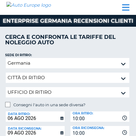
AUTO
NOLEGGIO
NOLEGGIO
NOLEGGIO
PARTNER
AIUTO
EUROPE
AUTO
AUTO
CAMPER
ENTERPRISE GERMANIA RECENSIONI CLIENTI
NOLEGGIO
CAMPER
CERCA E CONFRONTA LE TARIFFE DEL
PARTNER
NOLEGGIO AUTO
NE
AIUTO
SEDE DI RITIRO:
IL
Consegni
MIO
l'auto
ACCOUNT
in
GESTISCI
una
PRENOTAZIONE
sede
diversa?
SVIZZERA
Consegni l'auto in una sede diversa?
LINGUA
SEDE
ORA RITIRO:
DI
DATA RITIRO:
10:00
RICONSEGNA:
ORA RICONSEGNA:
DATA RICONSEGNA:
10:00