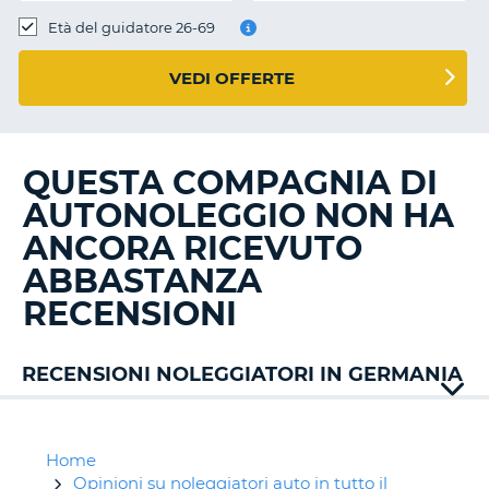
Età del guidatore 26-69
VEDI OFFERTE
QUESTA COMPAGNIA DI
AUTONOLEGGIO NON HA
ANCORA RICEVUTO
ABBASTANZA
RECENSIONI
RECENSIONI NOLEGGIATORI IN GERMANIA
Alamo
Avis
Buchbinder
Home
Budget
Opinioni su noleggiatori auto in tutto il
T