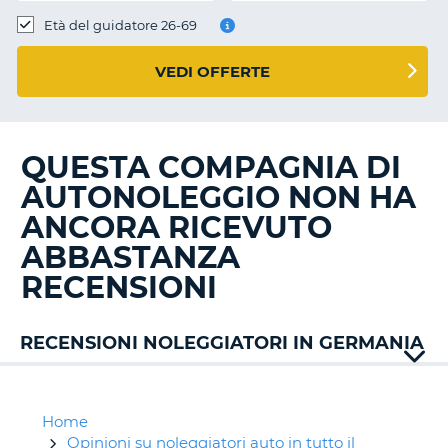
Età del guidatore 26-69
VEDI OFFERTE
QUESTA COMPAGNIA DI
AUTONOLEGGIO NON HA
ANCORA RICEVUTO
ABBASTANZA
RECENSIONI
RECENSIONI NOLEGGIATORI IN GERMANIA
Alamo
Avis
Buchbinder
Home
Budget
Opinioni su noleggiatori auto in tutto il
T