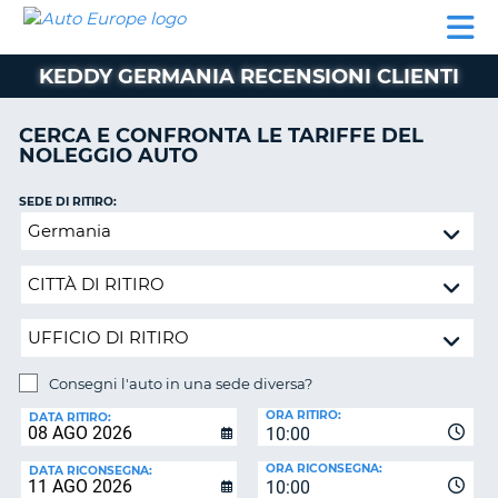
AUTO
NOLEGGIO
NOLEGGIO
NOLEGGIO
PARTNER
AIUTO
EUROPE
AUTO
AUTO
CAMPER
KEDDY GERMANIA RECENSIONI CLIENTI
NOLEGGIO
CAMPER
CERCA E CONFRONTA LE TARIFFE DEL
PARTNER
NOLEGGIO AUTO
NE
AIUTO
SEDE DI RITIRO:
IL
Consegni
MIO
l'auto
ACCOUNT
in
GESTISCI
una
PRENOTAZIONE
sede
diversa?
SVIZZERA
Consegni l'auto in una sede diversa?
LINGUA
SEDE
ORA RITIRO:
DI
DATA RITIRO:
10:00
RICONSEGNA:
ORA RICONSEGNA:
DATA RICONSEGNA:
10:00