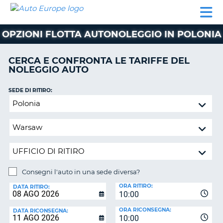
AUTO
NOLEGGIO
NOLEGGIO
NOLEGGIO
PARTNER
AIUTO
EUROPE
AUTO
AUTO
CAMPER
OPZIONI FLOTTA AUTONOLEGGIO IN POLONIA
NOLEGGIO
CAMPER
CERCA E CONFRONTA LE TARIFFE DEL
PARTNER
NOLEGGIO AUTO
NE
AIUTO
SEDE DI RITIRO:
IL
Consegni
MIO
l'auto
ACCOUNT
in
GESTISCI
una
PRENOTAZIONE
sede
diversa?
SVIZZERA
Consegni l'auto in una sede diversa?
LINGUA
SEDE
ORA RITIRO:
DI
DATA RITIRO:
10:00
RICONSEGNA:
ORA RICONSEGNA:
DATA RICONSEGNA:
10:00