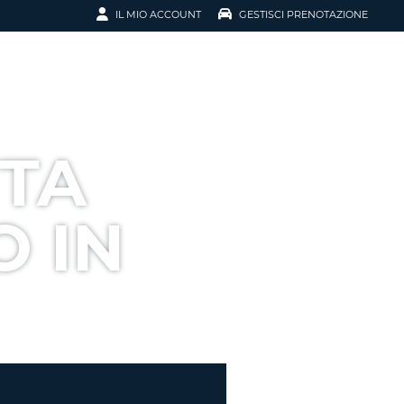
IL MIO ACCOUNT
GESTISCI PRENOTAZIONE
SCI LA
OTAZIONE
IRIZZO EMAIL
IL
TTA
D
I VOUCHER
 IN
ENOTAZIONE
ICATO LA TUA PASSWORD?
NOTAZIONI PIÙ VELOCI
A UN ACCOUNT