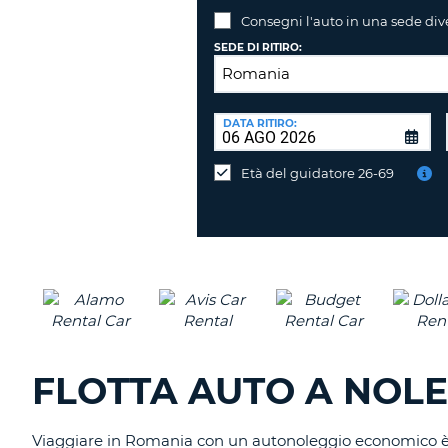
Consegni l'auto in una sede div
SEDE DI RITIRO:
SEDE
DI
DATA RITIRO:
Consegni
RICONSEGNA:
l'auto
Età del guidatore 26-69
in
una
sede
diversa?
FLOTTA AUTO A NOLE
Viaggiare in Romania con un autonoleggio economico è il