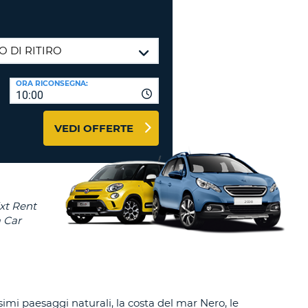
RI
O
I VIAGGIO E AFFILIATI
WEB
LOGIN
RE
LO
ORA RICONSEGNA:
TO
A
10:00
RD
RE
VEDI OFFERTE
LO
O
O
RE
mi paesaggi naturali, la costa del mar Nero, le