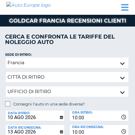
AUTO
NOLEGGIO
NOLEGGIO
NOLEGGIO
PARTNER
AIUTO
EUROPE
AUTO
AUTO
CAMPER
GOLDCAR FRANCIA RECENSIONI CLIENTI
NOLEGGIO
CAMPER
CERCA E CONFRONTA LE TARIFFE DEL
PARTNER
NOLEGGIO AUTO
NE
AIUTO
SEDE DI RITIRO:
IL
Consegni
MIO
l'auto
ACCOUNT
in
GESTISCI
una
PRENOTAZIONE
sede
diversa?
SVIZZERA
Consegni l'auto in una sede diversa?
LINGUA
SEDE
ORA RITIRO:
DI
DATA RITIRO:
10:00
RICONSEGNA:
ORA RICONSEGNA:
DATA RICONSEGNA:
10:00