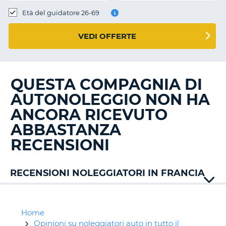
Età del guidatore 26-69
VEDI OFFERTE
QUESTA COMPAGNIA DI
AUTONOLEGGIO NON HA
ANCORA RICEVUTO
ABBASTANZA
RECENSIONI
RECENSIONI NOLEGGIATORI IN FRANCIA
Alamo
Avis
Budget
Home
Dollar
Opinioni su noleggiatori auto in tutto il
T