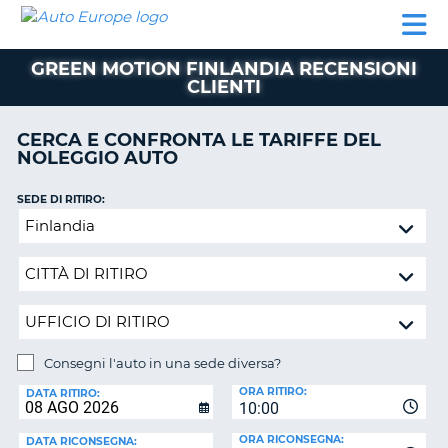
AUTO
NOLEGGIO
NOLEGGIO
NOLEGGIO
PARTNER
AIUTO
EUROPE
AUTO
AUTO
CAMPER
GREEN MOTION FINLANDIA RECENSIONI
NOLEGGIO
CLIENTI
CAMPER
PARTNER
CERCA E CONFRONTA LE TARIFFE DEL
NE
NOLEGGIO AUTO
AIUTO
IL
SEDE DI RITIRO:
MIO
Consegni
ACCOUNT
l'auto
in
GESTISCI
una
PRENOTAZIONE
sede
SVIZZERA
diversa?
LINGUA
Consegni l'auto in una sede diversa?
SEDE
ORA RITIRO:
DI
DATA RITIRO:
10:00
RICONSEGNA:
ORA RICONSEGNA:
DATA RICONSEGNA: