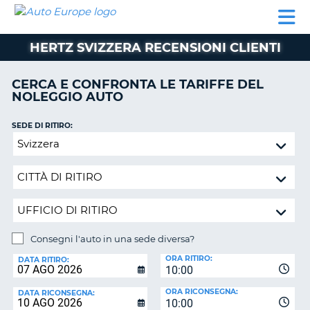
AUTO
NOLEGGIO
NOLEGGIO
NOLEGGIO
PARTNER
AIUTO
EUROPE
AUTO
AUTO
CAMPER
HERTZ SVIZZERA RECENSIONI CLIENTI
NOLEGGIO
CAMPER
CERCA E CONFRONTA LE TARIFFE DEL
PARTNER
NOLEGGIO AUTO
NE
AIUTO
SEDE DI RITIRO:
IL
Consegni
MIO
l'auto
ACCOUNT
in
GESTISCI
una
PRENOTAZIONE
sede
diversa?
SVIZZERA
Consegni l'auto in una sede diversa?
LINGUA
SEDE
ORA RITIRO:
DI
DATA RITIRO:
10:00
RICONSEGNA:
ORA RICONSEGNA:
DATA RICONSEGNA:
10:00