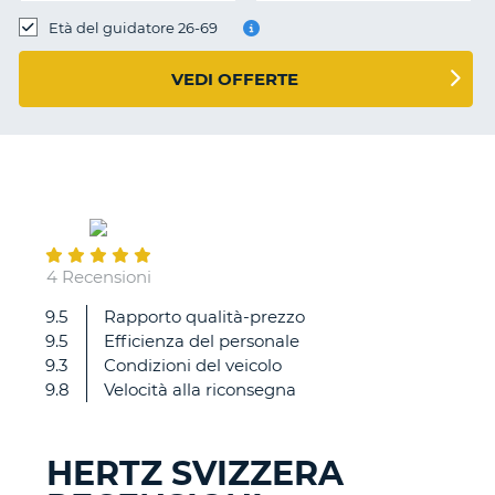
Età del guidatore 26-69
VEDI OFFERTE
November
30
4 Recensioni
9.5
Rapporto qualità-prezzo
Tutto
9.5
Efficienza del personale
in
9.3
Condizioni del veicolo
linea
9.8
Velocità alla riconsegna
con
quanto
previsto.
HERTZ SVIZZERA
Servizio
T