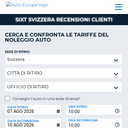
AUTO
NOLEGGIO
NOLEGGIO
NOLEGGIO
PARTNER
AIUTO
EUROPE
AUTO
AUTO
CAMPER
SIXT SVIZZERA RECENSIONI CLIENTI
NOLEGGIO
CAMPER
CERCA E CONFRONTA LE TARIFFE DEL
PARTNER
NOLEGGIO AUTO
NE
AIUTO
SEDE DI RITIRO:
IL
Consegni
MIO
l'auto
ACCOUNT
in
GESTISCI
una
PRENOTAZIONE
sede
diversa?
SVIZZERA
Consegni l'auto in una sede diversa?
LINGUA
SEDE
ORA RITIRO:
DI
DATA RITIRO:
10:00
RICONSEGNA:
ORA RICONSEGNA:
DATA RICONSEGNA:
10:00