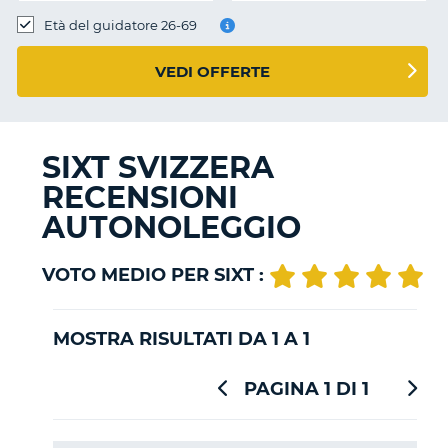
Età del guidatore 26-69
VEDI OFFERTE
SIXT SVIZZERA
RECENSIONI
AUTONOLEGGIO
VOTO MEDIO PER SIXT :
MOSTRA RISULTATI DA 1 A 1
PAGINA 1 DI 1
T