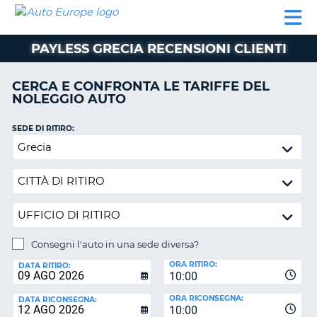
AUTO
NOLEGGIO
NOLEGGIO
NOLEGGIO
PARTNER
AIUTO
EUROPE
AUTO
AUTO
CAMPER
PAYLESS GRECIA RECENSIONI CLIENTI
NOLEGGIO
CAMPER
CERCA E CONFRONTA LE TARIFFE DEL
PARTNER
NOLEGGIO AUTO
NE
AIUTO
SEDE DI RITIRO:
IL
Consegni
MIO
l'auto
ACCOUNT
in
GESTISCI
una
PRENOTAZIONE
sede
diversa?
SVIZZERA
Consegni l'auto in una sede diversa?
LINGUA
SEDE
ORA RITIRO:
DI
DATA RITIRO:
10:00
RICONSEGNA:
ORA RICONSEGNA:
DATA RICONSEGNA:
10:00