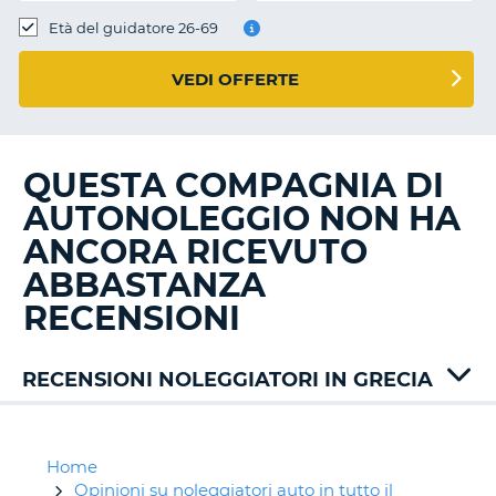
Età del guidatore 26-69
VEDI OFFERTE
QUESTA COMPAGNIA DI
AUTONOLEGGIO NON HA
ANCORA RICEVUTO
ABBASTANZA
RECENSIONI
RECENSIONI NOLEGGIATORI IN GRECIA
Abbycar
Alamo
Auto
Home
Union
Opinioni su noleggiatori auto in tutto il
T