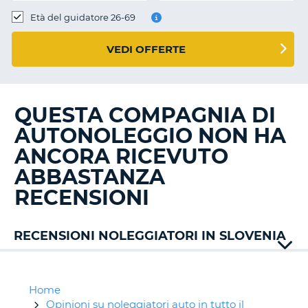
Età del guidatore 26-69
VEDI OFFERTE
QUESTA COMPAGNIA DI
AUTONOLEGGIO NON HA
ANCORA RICEVUTO
ABBASTANZA
RECENSIONI
RECENSIONI NOLEGGIATORI IN SLOVENIA
Alamo
Avant
Carwiz
Home
Europcar
Opinioni su noleggiatori auto in tutto il
T