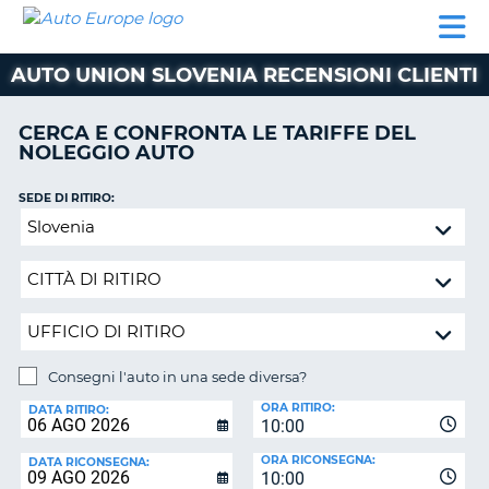
AUTO
NOLEGGIO
NOLEGGIO
NOLEGGIO
PARTNER
AIUTO
EUROPE
AUTO
AUTO
CAMPER
AUTO UNION SLOVENIA RECENSIONI CLIENTI
NOLEGGIO
CAMPER
CERCA E CONFRONTA LE TARIFFE DEL
PARTNER
NOLEGGIO AUTO
NE
AIUTO
SEDE DI RITIRO:
IL
Consegni
MIO
l'auto
ACCOUNT
in
GESTISCI
una
PRENOTAZIONE
sede
diversa?
SVIZZERA
Consegni l'auto in una sede diversa?
LINGUA
SEDE
ORA RITIRO:
DI
DATA RITIRO:
10:00
RICONSEGNA:
ORA RICONSEGNA:
DATA RICONSEGNA:
10:00