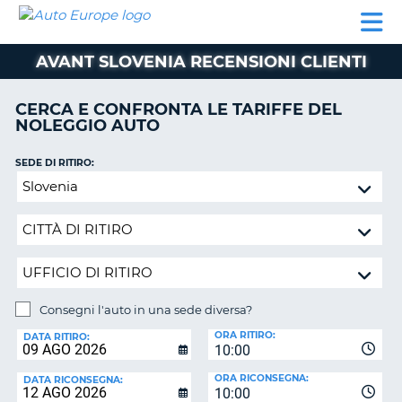
AUTO
NOLEGGIO
NOLEGGIO
NOLEGGIO
PARTNER
AIUTO
EUROPE
AUTO
AUTO
CAMPER
AVANT SLOVENIA RECENSIONI CLIENTI
NOLEGGIO
CAMPER
CERCA E CONFRONTA LE TARIFFE DEL
PARTNER
NOLEGGIO AUTO
NE
AIUTO
SEDE DI RITIRO:
IL
Consegni
MIO
l'auto
ACCOUNT
in
GESTISCI
una
PRENOTAZIONE
sede
diversa?
SVIZZERA
Consegni l'auto in una sede diversa?
LINGUA
SEDE
ORA RITIRO:
DI
DATA RITIRO:
10:00
RICONSEGNA:
ORA RICONSEGNA:
DATA RICONSEGNA:
10:00