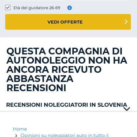
Età del guidatore 26-69
VEDI OFFERTE
QUESTA COMPAGNIA DI
AUTONOLEGGIO NON HA
ANCORA RICEVUTO
ABBASTANZA
RECENSIONI
RECENSIONI NOLEGGIATORI IN SLOVENIA
Alamo
Auto
Union
Home
Carwiz
Opinioni su noleggiatori auto in tutto il
T