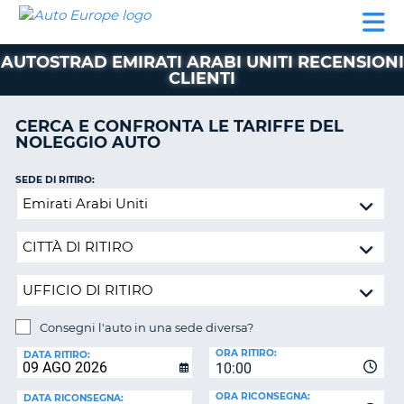
AUTO
NOLEGGIO
NOLEGGIO
NOLEGGIO
PARTNER
AIUTO
EUROPE
AUTO
AUTO
CAMPER
AUTOSTRAD EMIRATI ARABI UNITI RECENSIONI
NOLEGGIO
CLIENTI
CAMPER
PARTNER
CERCA E CONFRONTA LE TARIFFE DEL
NE
NOLEGGIO AUTO
AIUTO
IL
SEDE DI RITIRO:
MIO
Consegni
ACCOUNT
l'auto
in
GESTISCI
una
PRENOTAZIONE
sede
SVIZZERA
diversa?
LINGUA
Consegni l'auto in una sede diversa?
SEDE
ORA RITIRO:
DI
DATA RITIRO:
10:00
RICONSEGNA:
ORA RICONSEGNA:
DATA RICONSEGNA: