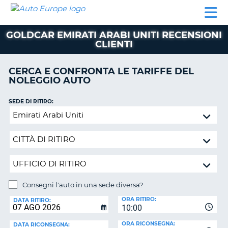
AUTO
NOLEGGIO
NOLEGGIO
NOLEGGIO
PARTNER
AIUTO
EUROPE
AUTO
AUTO
CAMPER
GOLDCAR EMIRATI ARABI UNITI RECENSIONI
NOLEGGIO
CLIENTI
CAMPER
PARTNER
CERCA E CONFRONTA LE TARIFFE DEL
NE
NOLEGGIO AUTO
AIUTO
IL
SEDE DI RITIRO:
MIO
Consegni
ACCOUNT
l'auto
in
GESTISCI
una
PRENOTAZIONE
sede
SVIZZERA
diversa?
LINGUA
Consegni l'auto in una sede diversa?
SEDE
ORA RITIRO:
DI
DATA RITIRO:
10:00
RICONSEGNA:
ORA RICONSEGNA:
DATA RICONSEGNA: