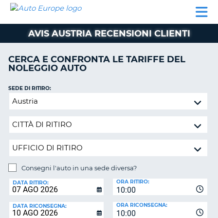
AUTO
NOLEGGIO
NOLEGGIO
NOLEGGIO
PARTNER
AIUTO
EUROPE
AUTO
AUTO
CAMPER
AVIS AUSTRIA RECENSIONI CLIENTI
NOLEGGIO
CAMPER
CERCA E CONFRONTA LE TARIFFE DEL
PARTNER
NOLEGGIO AUTO
NE
AIUTO
SEDE DI RITIRO:
IL
Consegni
MIO
l'auto
ACCOUNT
in
GESTISCI
una
PRENOTAZIONE
sede
diversa?
SVIZZERA
Consegni l'auto in una sede diversa?
LINGUA
SEDE
ORA RITIRO:
DI
DATA RITIRO:
10:00
RICONSEGNA:
ORA RICONSEGNA:
DATA RICONSEGNA:
10:00