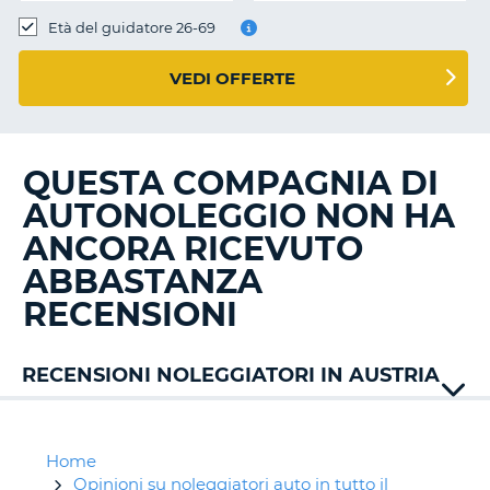
Età del guidatore 26-69
VEDI OFFERTE
QUESTA COMPAGNIA DI
AUTONOLEGGIO NON HA
ANCORA RICEVUTO
ABBASTANZA
RECENSIONI
RECENSIONI NOLEGGIATORI IN AUSTRIA
Alamo
Auto
Union
Home
Buchbinder
Opinioni su noleggiatori auto in tutto il
T