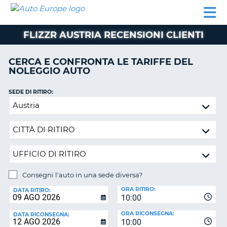
AUTO
NOLEGGIO
NOLEGGIO
NOLEGGIO
PARTNER
AIUTO
EUROPE
AUTO
AUTO
CAMPER
FLIZZR AUSTRIA RECENSIONI CLIENTI
NOLEGGIO
CAMPER
CERCA E CONFRONTA LE TARIFFE DEL
PARTNER
NOLEGGIO AUTO
NE
AIUTO
SEDE DI RITIRO:
IL
Consegni
MIO
l'auto
ACCOUNT
in
GESTISCI
una
PRENOTAZIONE
sede
diversa?
SVIZZERA
Consegni l'auto in una sede diversa?
LINGUA
SEDE
ORA RITIRO:
DI
DATA RITIRO:
10:00
RICONSEGNA:
ORA RICONSEGNA:
DATA RICONSEGNA:
10:00