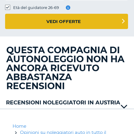
Età del guidatore 26-69
VEDI OFFERTE
QUESTA COMPAGNIA DI
AUTONOLEGGIO NON HA
ANCORA RICEVUTO
ABBASTANZA
RECENSIONI
RECENSIONI NOLEGGIATORI IN AUSTRIA
Alamo
Auto
Union
Home
Avis
Opinioni su noleggiatori auto in tutto il
T