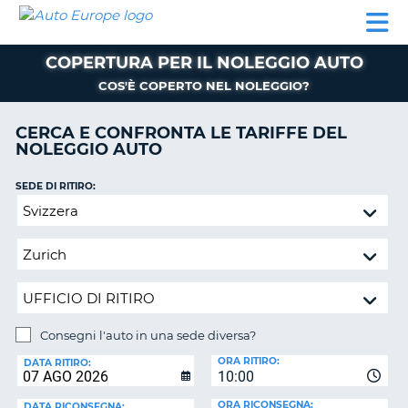
AUTO
NOLEGGIO
NOLEGGIO
NOLEGGIO
PARTNER
AIUTO
EUROPE
AUTO
AUTO
CAMPER
COPERTURA PER IL NOLEGGIO AUTO
NOLEGGIO
CAMPER
COS'È COPERTO NEL NOLEGGIO?
PARTNER
CERCA E CONFRONTA LE TARIFFE DEL
NE
AIUTO
NOLEGGIO AUTO
IL
SEDE DI RITIRO:
MIO
Consegni
ACCOUNT
l'auto
GESTISCI
in
PRENOTAZIONE
una
sede
SVIZZERA
diversa?
LINGUA
Consegni l'auto in una sede diversa?
SEDE
ORA RITIRO:
DI
DATA RITIRO:
10:00
RICONSEGNA:
ORA RICONSEGNA:
DATA RICONSEGNA: