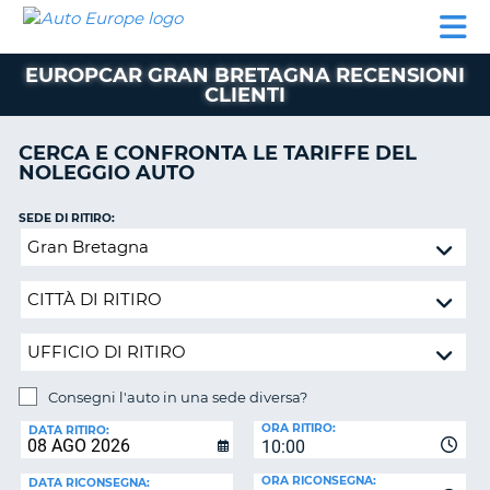
AUTO
NOLEGGIO
NOLEGGIO
NOLEGGIO
PARTNER
AIUTO
EUROPE
AUTO
AUTO
CAMPER
EUROPCAR GRAN BRETAGNA RECENSIONI
NOLEGGIO
CLIENTI
CAMPER
PARTNER
CERCA E CONFRONTA LE TARIFFE DEL
NE
NOLEGGIO AUTO
AIUTO
IL
SEDE DI RITIRO:
MIO
Consegni
ACCOUNT
l'auto
in
GESTISCI
una
PRENOTAZIONE
sede
SVIZZERA
diversa?
LINGUA
Consegni l'auto in una sede diversa?
SEDE
ORA RITIRO:
DI
DATA RITIRO:
10:00
RICONSEGNA:
ORA RICONSEGNA:
DATA RICONSEGNA: