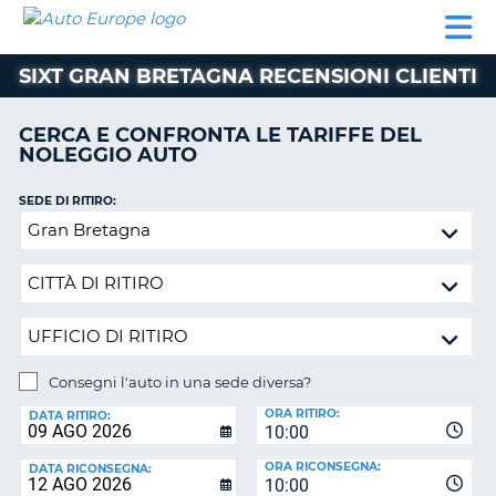
AUTO
NOLEGGIO
NOLEGGIO
NOLEGGIO
PARTNER
AIUTO
EUROPE
AUTO
AUTO
CAMPER
SIXT GRAN BRETAGNA RECENSIONI CLIENTI
NOLEGGIO
CAMPER
CERCA E CONFRONTA LE TARIFFE DEL
PARTNER
NOLEGGIO AUTO
NE
AIUTO
SEDE DI RITIRO:
IL
Consegni
MIO
l'auto
ACCOUNT
in
GESTISCI
una
PRENOTAZIONE
sede
diversa?
SVIZZERA
Consegni l'auto in una sede diversa?
LINGUA
SEDE
ORA RITIRO:
DI
DATA RITIRO:
10:00
RICONSEGNA:
ORA RICONSEGNA:
DATA RICONSEGNA:
10:00