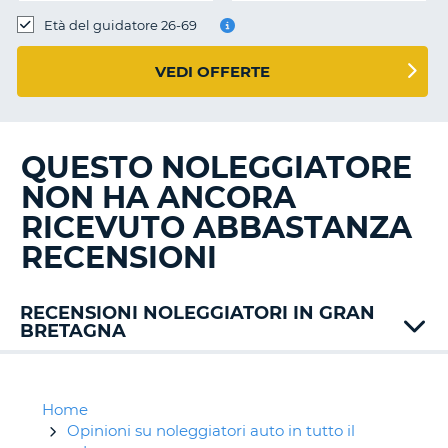
Età del guidatore 26-69
VEDI OFFERTE
QUESTO NOLEGGIATORE
NON HA ANCORA
RICEVUTO ABBASTANZA
RECENSIONI
RECENSIONI NOLEGGIATORI IN GRAN
BRETAGNA
Alamo
Athol
Avis
Home
Budget
Opinioni su noleggiatori auto in tutto il
T