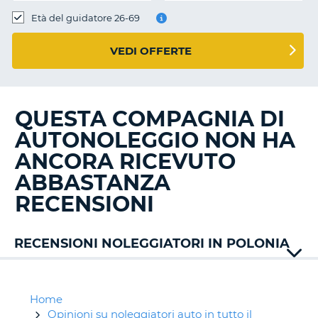
Età del guidatore 26-69
VEDI OFFERTE
QUESTA COMPAGNIA DI
AUTONOLEGGIO NON HA
ANCORA RICEVUTO
ABBASTANZA
RECENSIONI
RECENSIONI NOLEGGIATORI IN POLONIA
Ace
Rent
Auto
Home
Union
Opinioni su noleggiatori auto in tutto il
T