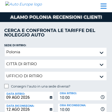
AUTO
NOLEGGIO
NOLEGGIO
NOLEGGIO
PARTNER
AIUTO
EUROPE
AUTO
AUTO
CAMPER
ALAMO POLONIA RECENSIONI CLIENTI
NOLEGGIO
CAMPER
CERCA E CONFRONTA LE TARIFFE DEL
PARTNER
NOLEGGIO AUTO
NE
AIUTO
SEDE DI RITIRO:
IL
Consegni
MIO
l'auto
ACCOUNT
in
GESTISCI
una
PRENOTAZIONE
sede
diversa?
SVIZZERA
Consegni l'auto in una sede diversa?
LINGUA
SEDE
ORA RITIRO:
DI
DATA RITIRO:
10:00
RICONSEGNA:
ORA RICONSEGNA:
DATA RICONSEGNA:
10:00