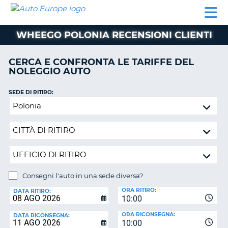
AUTO
NOLEGGIO
NOLEGGIO
NOLEGGIO
PARTNER
AIUTO
EUROPE
AUTO
AUTO
CAMPER
WHEEGO POLONIA RECENSIONI CLIENTI
NOLEGGIO
CAMPER
CERCA E CONFRONTA LE TARIFFE DEL
PARTNER
NOLEGGIO AUTO
NE
AIUTO
SEDE DI RITIRO:
IL
Consegni
MIO
l'auto
ACCOUNT
in
GESTISCI
una
PRENOTAZIONE
sede
diversa?
SVIZZERA
Consegni l'auto in una sede diversa?
LINGUA
SEDE
ORA RITIRO:
DI
DATA RITIRO:
10:00
RICONSEGNA:
ORA RICONSEGNA:
DATA RICONSEGNA:
10:00