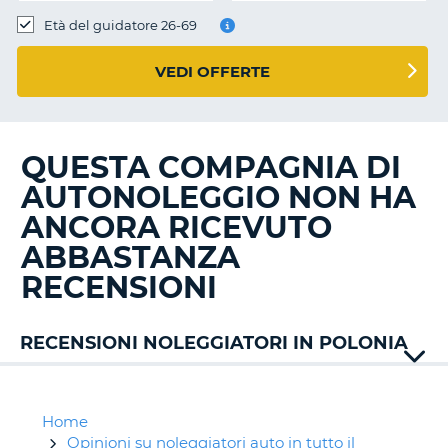
Età del guidatore 26-69
VEDI OFFERTE
QUESTA COMPAGNIA DI
AUTONOLEGGIO NON HA
ANCORA RICEVUTO
ABBASTANZA
RECENSIONI
RECENSIONI NOLEGGIATORI IN POLONIA
Ace
Rent
Alamo
Home
Auto
Opinioni su noleggiatori auto in tutto il
T