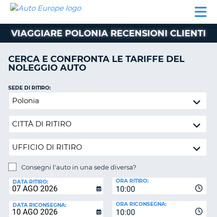
AUTO
NOLEGGIO
NOLEGGIO
NOLEGGIO
PARTNER
AIUTO
EUROPE
AUTO
AUTO
CAMPER
VIAGGIARE POLONIA RECENSIONI CLIENTI
NOLEGGIO
CAMPER
CERCA E CONFRONTA LE TARIFFE DEL
PARTNER
NOLEGGIO AUTO
NE
AIUTO
SEDE DI RITIRO:
IL
Consegni
MIO
l'auto
ACCOUNT
in
GESTISCI
una
PRENOTAZIONE
sede
diversa?
SVIZZERA
Consegni l'auto in una sede diversa?
LINGUA
SEDE
ORA RITIRO:
DI
DATA RITIRO:
10:00
RICONSEGNA:
ORA RICONSEGNA:
DATA RICONSEGNA:
10:00