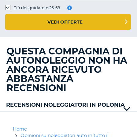
Età del guidatore 26-69
VEDI OFFERTE
QUESTA COMPAGNIA DI
AUTONOLEGGIO NON HA
ANCORA RICEVUTO
ABBASTANZA
RECENSIONI
RECENSIONI NOLEGGIATORI IN POLONIA
Ace
Rent
Alamo
Home
Auto
Opinioni su noleggiatori auto in tutto il
T