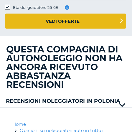
Età del guidatore 26-69
VEDI OFFERTE
QUESTA COMPAGNIA DI
AUTONOLEGGIO NON HA
ANCORA RICEVUTO
ABBASTANZA
RECENSIONI
RECENSIONI NOLEGGIATORI IN POLONIA
Ace
Rent
Alamo
Home
Auto
Opinioni su noleggiatori auto in tutto il
T