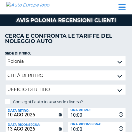
AUTO
NOLEGGIO
NOLEGGIO
NOLEGGIO
PARTNER
AIUTO
EUROPE
AUTO
AUTO
CAMPER
AVIS POLONIA RECENSIONI CLIENTI
NOLEGGIO
CAMPER
CERCA E CONFRONTA LE TARIFFE DEL
PARTNER
NOLEGGIO AUTO
NE
AIUTO
SEDE DI RITIRO:
IL
Consegni
MIO
l'auto
ACCOUNT
in
GESTISCI
una
PRENOTAZIONE
sede
diversa?
SVIZZERA
Consegni l'auto in una sede diversa?
LINGUA
SEDE
ORA RITIRO:
DI
DATA RITIRO:
10:00
RICONSEGNA:
ORA RICONSEGNA:
DATA RICONSEGNA:
10:00