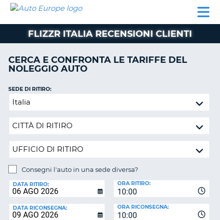
AUTO
NOLEGGIO
NOLEGGIO
NOLEGGIO
PARTNER
AIUTO
EUROPE
AUTO
AUTO
CAMPER
FLIZZR ITALIA RECENSIONI CLIENTI
NOLEGGIO
CAMPER
CERCA E CONFRONTA LE TARIFFE DEL
PARTNER
NOLEGGIO AUTO
NE
AIUTO
SEDE DI RITIRO:
IL
Consegni
MIO
l'auto
ACCOUNT
in
GESTISCI
una
PRENOTAZIONE
sede
diversa?
SVIZZERA
Consegni l'auto in una sede diversa?
LINGUA
SEDE
ORA RITIRO:
DI
DATA RITIRO:
10:00
RICONSEGNA:
ORA RICONSEGNA:
DATA RICONSEGNA:
10:00