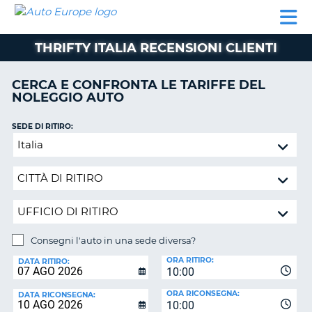
AUTO
NOLEGGIO
NOLEGGIO
NOLEGGIO
PARTNER
AIUTO
EUROPE
AUTO
AUTO
CAMPER
THRIFTY ITALIA RECENSIONI CLIENTI
NOLEGGIO
CAMPER
CERCA E CONFRONTA LE TARIFFE DEL
PARTNER
NOLEGGIO AUTO
NE
AIUTO
SEDE DI RITIRO:
IL
Consegni
MIO
l'auto
ACCOUNT
in
GESTISCI
una
PRENOTAZIONE
sede
diversa?
SVIZZERA
Consegni l'auto in una sede diversa?
LINGUA
SEDE
ORA RITIRO:
DI
DATA RITIRO:
10:00
RICONSEGNA:
ORA RICONSEGNA:
DATA RICONSEGNA:
10:00