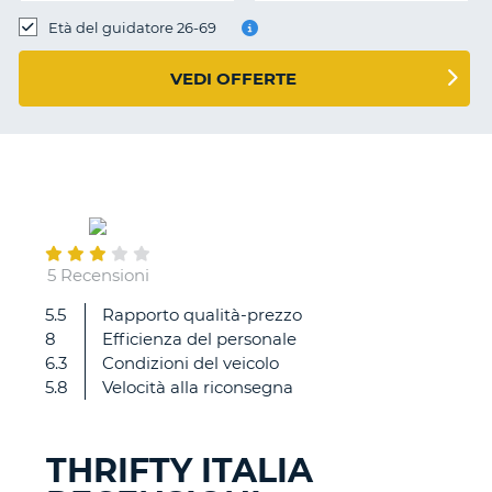
Età del guidatore 26-69
VEDI OFFERTE
May
27
5 Recensioni
5.5
Rapporto qualità-prezzo
Molto
8
Efficienza del personale
brava
6.3
Condizioni del veicolo
l'assistente
5.8
Velocità alla riconsegna
Marisa
a
Olbia.
THRIFTY ITALIA
Grazie
T