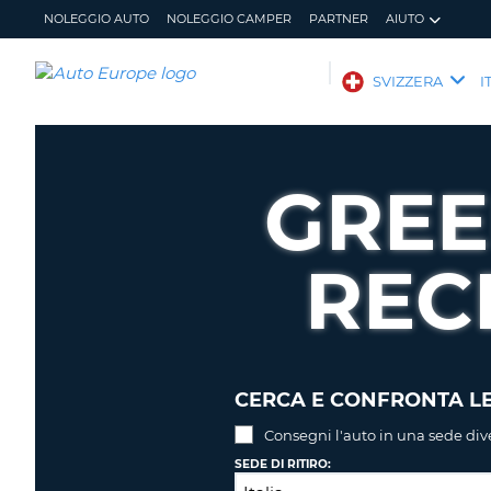
NOLEGGIO AUTO
NOLEGGIO CAMPER
PARTNER
AIUTO
AUTO
SVIZZERA
I
EUROPE
NOLEGGIO
AUTO
GREE
NOLEGGIO
CAMPER
REC
PARTNER
AIUTO
IL
GESTISCI
MIO
PRENOTAZIONE
ACCOUNT
SVIZZERA
LINGUA
CERCA E CONFRONTA LE
Consegni l'auto in una sede div
SEDE DI RITIRO: