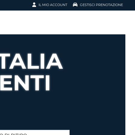
IL MIO ACCOUNT
GESTISCI PRENOTAZIONE
SCI LA
OTAZIONE
IRIZZO EMAIL
IL
TALIA
D
I VOUCHER
ENTI
ENOTAZIONE
ICATO LA TUA PASSWORD?
NOTAZIONI PIÙ VELOCI
A UN ACCOUNT