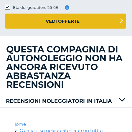
Età del guidatore 26-69
VEDI OFFERTE
QUESTA COMPAGNIA DI
AUTONOLEGGIO NON HA
ANCORA RICEVUTO
ABBASTANZA
RECENSIONI
RECENSIONI NOLEGGIATORI IN ITALIA
Alamo
Autovia
Avis
Home
B-
Opinioni su noleggiatori auto in tutto il
T