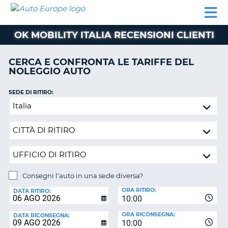
AUTO
NOLEGGIO
NOLEGGIO
NOLEGGIO
PARTNER
AIUTO
EUROPE
AUTO
AUTO
CAMPER
OK MOBILITY ITALIA RECENSIONI CLIENTI
NOLEGGIO
CAMPER
CERCA E CONFRONTA LE TARIFFE DEL
PARTNER
NOLEGGIO AUTO
NE
AIUTO
SEDE DI RITIRO:
IL
Consegni
MIO
l'auto
ACCOUNT
in
GESTISCI
una
PRENOTAZIONE
sede
diversa?
SVIZZERA
Consegni l'auto in una sede diversa?
LINGUA
SEDE
ORA RITIRO:
DI
DATA RITIRO:
10:00
RICONSEGNA:
ORA RICONSEGNA:
DATA RICONSEGNA:
10:00