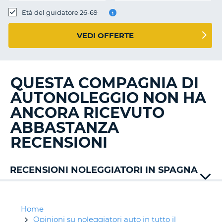
Età del guidatore 26-69
VEDI OFFERTE
QUESTA COMPAGNIA DI
AUTONOLEGGIO NON HA
ANCORA RICEVUTO
ABBASTANZA
RECENSIONI
RECENSIONI NOLEGGIATORI IN SPAGNA
Alamo
Automenorca
Avis
Home
Budget
Opinioni su noleggiatori auto in tutto il
T