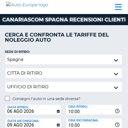
AUTO
NOLEGGIO
NOLEGGIO
NOLEGGIO
PARTNER
AIUTO
EUROPE
AUTO
AUTO
CAMPER
CANARIASCOM SPAGNA RECENSIONI CLIENTI
NOLEGGIO
CAMPER
CERCA E CONFRONTA LE TARIFFE DEL
PARTNER
NOLEGGIO AUTO
NE
AIUTO
SEDE DI RITIRO:
IL
Consegni
MIO
l'auto
ACCOUNT
in
GESTISCI
una
PRENOTAZIONE
sede
diversa?
SVIZZERA
Consegni l'auto in una sede diversa?
LINGUA
SEDE
ORA RITIRO:
DI
DATA RITIRO:
10:00
RICONSEGNA:
ORA RICONSEGNA:
DATA RICONSEGNA:
10:00