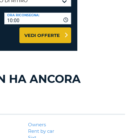
RI
O
I VIAGGIO E AFFILIATI
ORA RICONSEGNA:
WEB
10:00
LOGIN
RE
LO
VEDI OFFERTE
TO
A
RD
RE
LO
O
N HA ANCORA
O
RE
Owners
Rent by car
Sixt