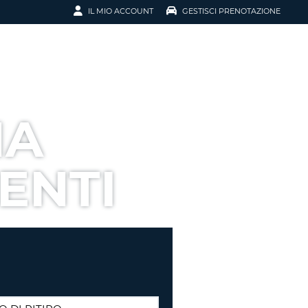
IL MIO ACCOUNT
GESTISCI PRENOTAZIONE
SCI LA
OTAZIONE
IRIZZO EMAIL
IL
NA
D
I VOUCHER
ENTI
ENOTAZIONE
ICATO LA TUA PASSWORD?
NOTAZIONI PIÙ VELOCI
A UN ACCOUNT