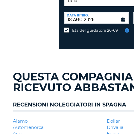
SEDE
DI
DATA RITIRO:
Consegni
RICONSEGNA:
l'auto
Età del guidatore 26-69
in
una
sede
diversa?
QUESTA COMPAGNIA
RICEVUTO ABBASTAN
RECENSIONI NOLEGGIATORI IN SPAGNA
Alamo
Dollar
Automenorca
Drivalia
Avis
Eecar