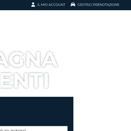
IL MIO ACCOUNT
GESTISCI PRENOTAZIONE
SCI LA
OTAZIONE
IRIZZO EMAIL
IL
PAGNA
D
I VOUCHER
ENTI
ENOTAZIONE
ICATO LA TUA PASSWORD?
NOTAZIONI PIÙ VELOCI
A UN ACCOUNT