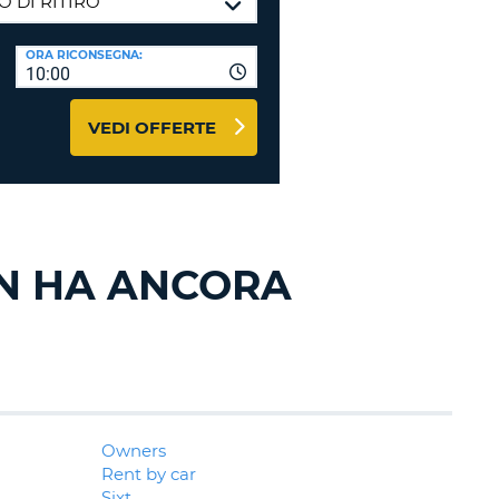
RI
O
I VIAGGIO E AFFILIATI
ORA RICONSEGNA:
WEB
10:00
LOGIN
RE
LO
VEDI OFFERTE
TO
A
RD
RE
LO
O
N HA ANCORA
O
RE
Owners
Rent by car
Sixt