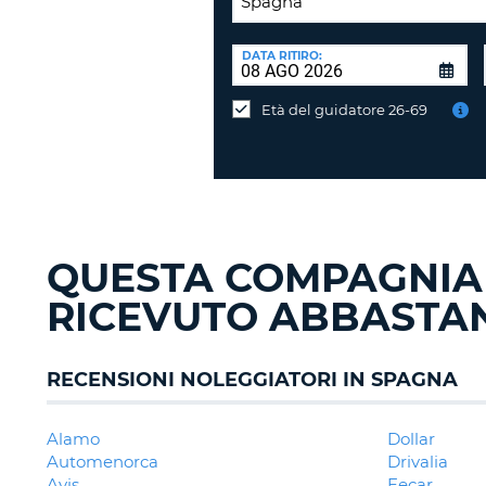
SEDE
DI
DATA RITIRO:
Consegni
RICONSEGNA:
l'auto
Età del guidatore 26-69
in
una
sede
diversa?
QUESTA COMPAGNIA
RICEVUTO ABBASTAN
RECENSIONI NOLEGGIATORI IN SPAGNA
Alamo
Dollar
Automenorca
Drivalia
Avis
Eecar