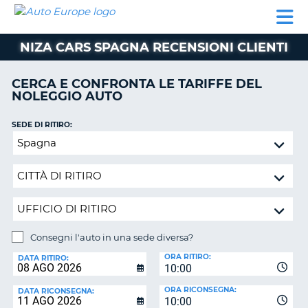
AUTO
NOLEGGIO
NOLEGGIO
NOLEGGIO
PARTNER
AIUTO
EUROPE
AUTO
AUTO
CAMPER
NIZA CARS SPAGNA RECENSIONI CLIENTI
NOLEGGIO
CAMPER
CERCA E CONFRONTA LE TARIFFE DEL
PARTNER
NOLEGGIO AUTO
NE
AIUTO
SEDE DI RITIRO:
IL
Consegni
MIO
l'auto
ACCOUNT
in
GESTISCI
una
PRENOTAZIONE
sede
diversa?
SVIZZERA
Consegni l'auto in una sede diversa?
LINGUA
SEDE
ORA RITIRO:
DI
DATA RITIRO:
10:00
RICONSEGNA:
ORA RICONSEGNA:
DATA RICONSEGNA:
10:00