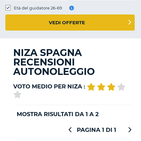
Età del guidatore 26-69
VEDI OFFERTE
NIZA SPAGNA
RECENSIONI
AUTONOLEGGIO
VOTO MEDIO PER NIZA :
MOSTRA RISULTATI DA 1 A 2
PAGINA 1 DI 1
T