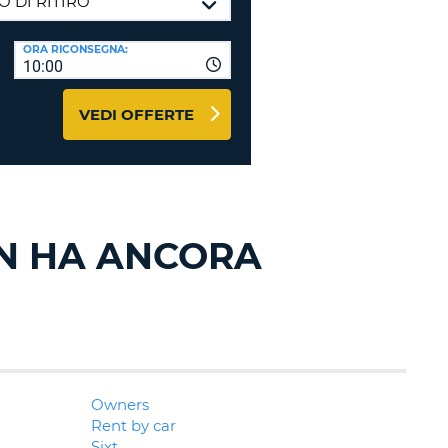
RI
O
I VIAGGIO E AFFILIATI
ORA RICONSEGNA:
WEB
10:00
LOGIN
RE
LO
VEDI OFFERTE
TO
A
RD
RE
LO
O
N HA ANCORA
O
RE
Owners
Rent by car
Sixt