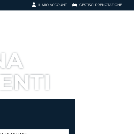
IL MIO ACCOUNT
GESTISCI PRENOTAZIONE
SCI LA
OTAZIONE
IRIZZO EMAIL
IL
NA
D
I VOUCHER
ENTI
ENOTAZIONE
ICATO LA TUA PASSWORD?
NOTAZIONI PIÙ VELOCI
A UN ACCOUNT