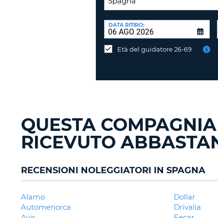
SEDE
DI
DATA RITIRO:
Consegni
RICONSEGNA:
l'auto
Età del guidatore 26-69
in
una
sede
diversa?
QUESTA COMPAGNIA
RICEVUTO ABBASTAN
RECENSIONI NOLEGGIATORI IN SPAGNA
Alamo
Dollar
Automenorca
Drivalia
Avis
Eecar